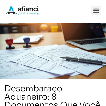
[gtransla
Soluções Chin
Desembaraço
Aduaneiro: 8
Documentos Que Você