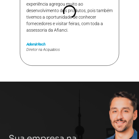
experiência agregou muito ao
equipe
desenvolvimento dos produtos, pois também
tivemos a oportunidade de conhecer
fornecedores e visitar feiras, com toda a
Matheus
assessoria da Afianci.
Gerente 
de Supe
Ademir Rech
Diretor na Acquabios
.
.