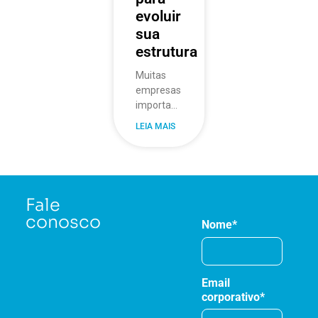
evoluir
sua
estrutura
Muitas
empresas
importadoras
chegam a
LEIA MAIS
um ponto
em que a
operação
funciona,
os
Fale
pedidos
conosco
Nome*
saem, as
mercadorias
chegam,
mas
Email
ninguém
corporativo*
consegue
afirmar