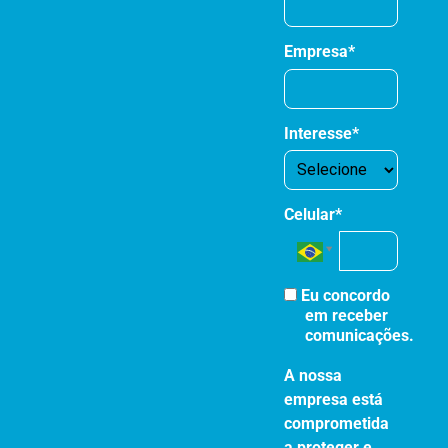
com
segurança
Empresa*
se
Interesse*
Celular*
Eu concordo
em receber
comunicações.
A nossa
empresa está
comprometida
a proteger e