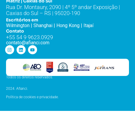
Matriz | Caxias do Sul
Rua Dr. Montaury, 2090 | 4º 5º andar Exposição |
Caxias do Sul – RS | 95020-190
Escritórios em
Wilmington | Shanghai | Hong Kong | Itajaí
Contato
+55 54 9 9623.0929
contato@afianci.com
Todos os direitos reservados.
2024. Afianci.
Política de cookies e privacidade.