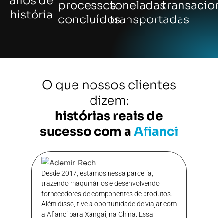
anos de
processos
toneladas
transaci
história
concluídos
transportadas
O que nossos clientes
dizem:
histórias reais de
sucesso com a
Afianci
Desde 2017, estamos nessa parceria,
Contam
trazendo maquinários e desenvolvendo
para e
fornecedores de componentes de produtos.
para a
Além disso, tive a oportunidade de viajar com
revend
a Afianci para Xangai, na China. Essa
parcer