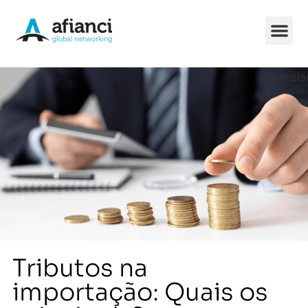
[gtransla
Soluções Chin
Tributos na
importação: Quais os