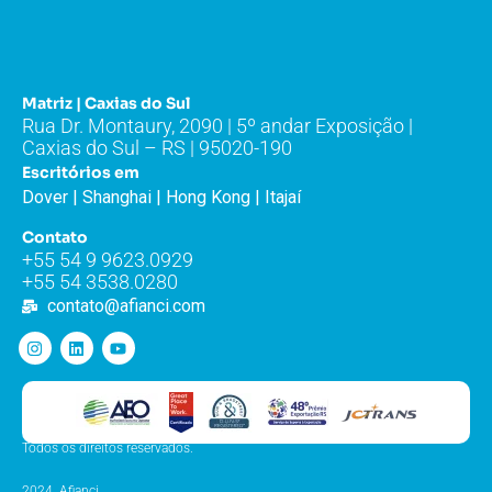
Matriz | Caxias do Sul
Rua Dr. Montaury, 2090 | 5º andar Exposição |
Caxias do Sul – RS | 95020-190
Escritórios em
Dover | Shanghai | Hong Kong | Itajaí
Contato
+55 54 9 9623.0929
+55 54 3538.0280
contato@afianci.com
Todos os direitos reservados.
2024. Afianci.