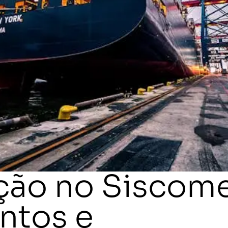
ação no Siscome
ntos e