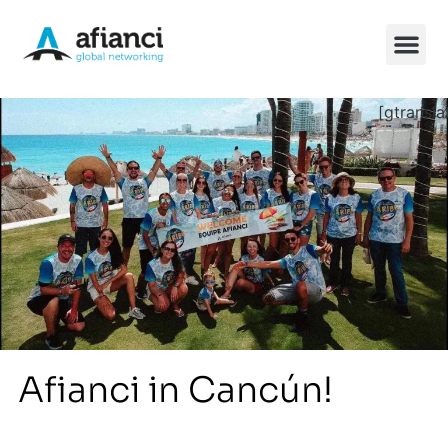
[gtransla
China So
Afianci in Cancún!