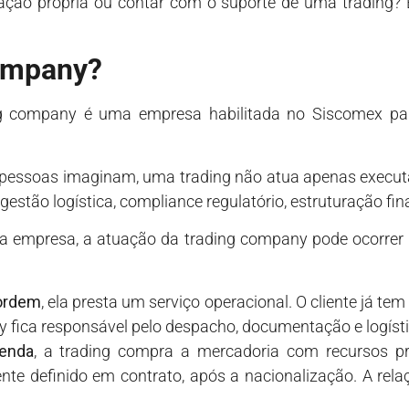
ação própria ou contar com o suporte de uma trading? É
company?
ng company é uma empresa habilitada no Siscomex pa
s pessoas imaginam, uma trading não atua apenas execu
gestão logística, compliance regulatório, estruturação fin
 empresa, a atuação da trading company pode ocorrer p
 ordem
, ela presta um serviço operacional. O cliente já te
y fica responsável pelo despacho, documentação e logíst
enda
, a trading compra a mercadoria com recursos p
ente definido em contrato, após a nacionalização. A rel