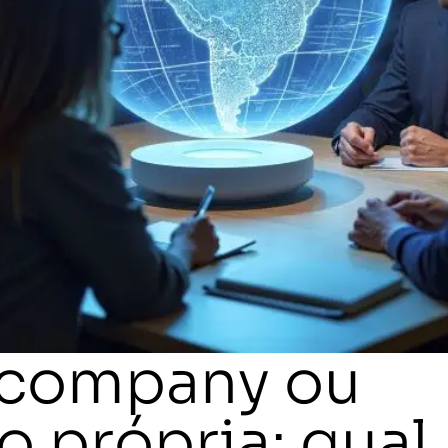
 company ou
 própria: qual