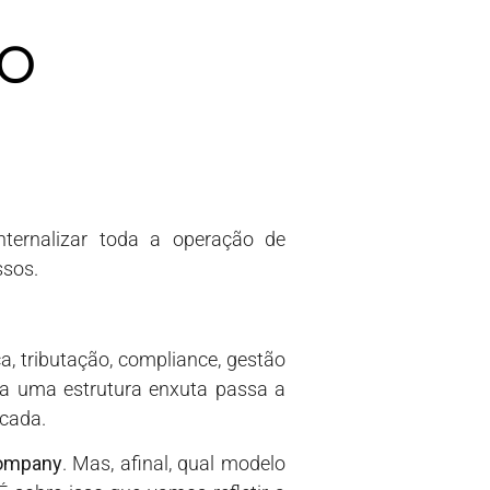
do
nternalizar toda a operação de
ssos.
.
, tributação, compliance, gestão
a uma estrutura enxuta passa a
icada.
company
. Mas, afinal, qual modelo