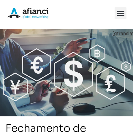
[gtransla
Soluções Chin
Fechamento de