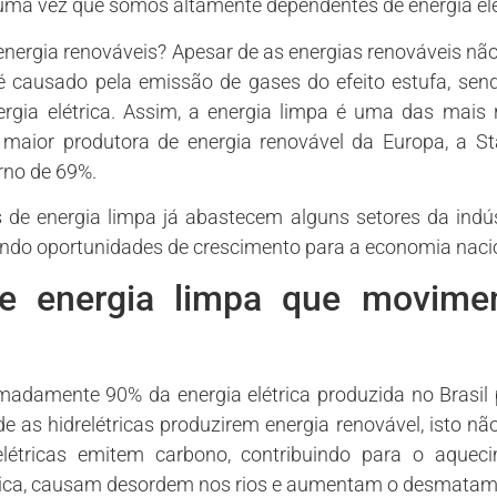
 uma vez que somos altamente dependentes de energia elé
energia renováveis? Apesar de as energias renováveis n
 é causado pela emissão de gases do efeito estufa, sen
ergia elétrica. Assim, a energia limpa é uma das mais
 maior produtora de energia renovável da Europa, a Sta
no de 69%.
s de energia limpa já abastecem alguns setores da indú
ndo oportunidades de crescimento para a economia nacio
de energia limpa que movim
adamente 90% da energia elétrica produzida no Brasil p
de as hidrelétricas produzirem energia renovável, isto nã
elétricas emitem carbono, contribuindo para o aquec
tica, causam desordem nos rios e aumentam o desmatam