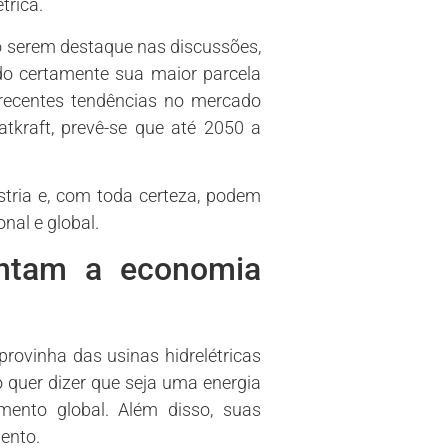
trica.
ão serem destaque nas discussões,
do certamente sua maior parcela
 recentes tendências no mercado
tkraft, prevê-se que até 2050 a
stria e, com toda certeza, podem
nal e global.
entam a economia
rovinha das usinas hidrelétricas
o quer dizer que seja uma energia
imento global. Além disso, suas
ento.