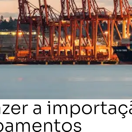
zer a importaç
pamentos