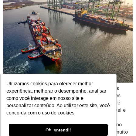
Utilizamos cookies para oferecer melhor
Expandir fronteiras é o sonho de muitas empresas
experiência, melhorar o desempenho, analisar
brasileiras. Levar seus produtos para outros países
como você interage em nosso site e
representa mais do que aumento de faturamento é
personalizar conteúdo. Ao utilizar este site, você
posicionamento de marca, crescimento sustentável e
concorda com o uso de cookies.
competitividade em mercados diversificados. No
entanto, quem já tentou dar os primeiros passos no
English
Ok, entendi!
comércio internacional sabe que exportar exige muito