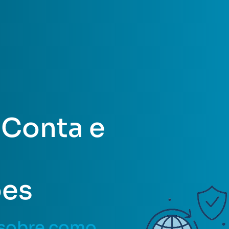
 Conta e
ões
 sobre como